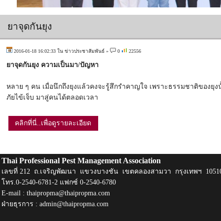
ยาจุดกันยุง
2016-01-18 16:02:33 ใน
ข่าวประชาสัมพันธ์
»
0
22556
ยาจุดกันยุง
ความเป็นมา/ปัญหา
หลาย ๆ คน เมื่อนึกถึงยุงแล้วคงจะรู้สึกรำคาญใจ เพราะธรรมชาติของยุงนั้
ภัยไข้เจ็บ มาสู่คนได้ตลอดเวลา
คลิกที่นี่..เพื่อดูรายละเอียด
Thai Professional Pest Management Association
เลขที่ 212 ถ.เจริญพัฒนา แขวงบางชัน เขตคลองสามวา กรุงเทพฯ 1051
โทร.0-2540-6781-2 แฟกซ์ 0-2540-6780
E-mail :
thaipropma@thaipropma.com
ฝ่ายธุรการ :
admin@thaipropma.com
​ ​