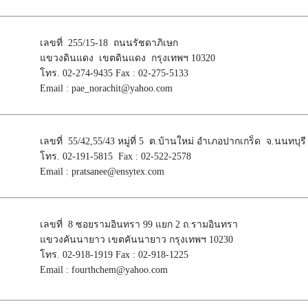
เลขที่ 255/15-18 ถนนรัชดาภิเษก
แขวงดินแดง เขตดินแดง กรุงเทพฯ 10320
​โทร. 02-274-9435 Fax : 02-275-5133
Email :
pae_norachit@yahoo.com
เลขที่ 55/42,55/43 หมู่ที่ 5 ต.บ้านใหม่ อำเภอปากเกร็ด จ.นนทบุรี
โทร. 02-191-5815 Fax : 02-522-2578
Email :
pratsanee@ensytex.com
เลขที่ 8 ซอยรามอินทรา 99 แยก 2 ถ.รามอินทรา
แขวงคันนายาว เขตคันนายาว กรุงเทพฯ 10230
โทร. 02-918-1919 Fax : 02-918-1225
​Email :
fourthchem@yahoo.com