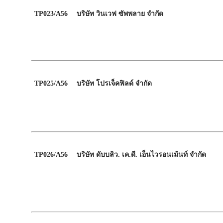
TP023/A56
บริษัท วินเวฟ ซัพพลาย จำกัด
TP025/A56
บริษัท โปรเจ็คฟิลด์ จำกัด
TP026/A56
บริษัท ดับบลิว. เค.ดี. เอ็นไวรอนเม้นท์ จำกัด