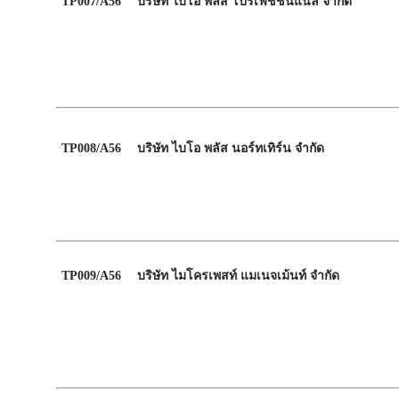
TP007/A56
บริษัท ไบโอ พลัส โปรเฟชชั่นแนล จำกัด
TP008/A56
บริษัท ไบโอ พลัส นอร์ทเทิร์น จำกัด
TP009/A56
บริษัท ไมโครเพสท์ แมเนจเม้นท์ จำกัด