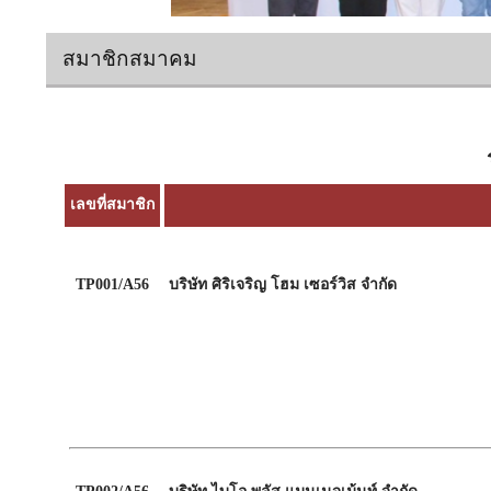
สมาชิกสมาคม
เลขที่สมาชิก
TP001/A56
บริษัท ศิริเจริญ โฮม เซอร์วิส จำกัด