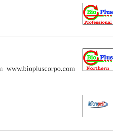
om
www.biopluscorpo.com