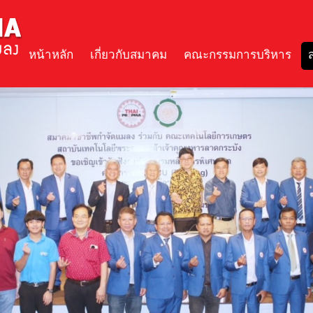
หน้าหลัก
เกี่ยวกับสมาคม
คณะกรรมการบริหาร