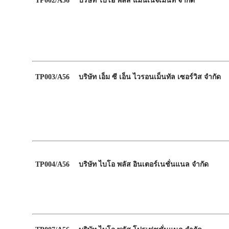
TP002/A56
บริษัท ไบโอ พลัส แมนเนจเม้นท์ จำกัด
TP003/A56
บริษัท เอ็ม ซี เอ็น ไวรอนเม็นทัล เซอร์วิส จำกัด
TP004/A56
บริษัท ไบโอ พลัส อินเตอร์เนชั่นแนล จำกัด