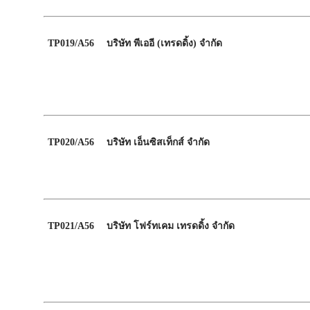
TP019/A56
บริษัท พีเออี (เทรดดิ้ง) จำกัด
TP020/A56
บริษัท เอ็นซิสเท็กส์ จำกัด
TP021/A56
บริษัท โฟร์ทเคม เทรดดิ้ง จำกัด