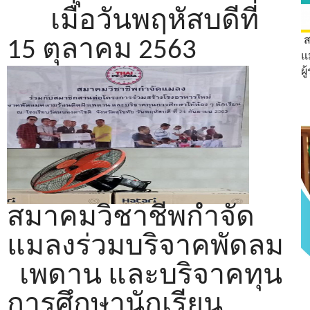
เมื่อวันพฤหัสบดีที่
ส
15 ตุลาคม 2563
แ
ผ
ใ
ว
สมาคมวิชาชีพกำจัด
แมลงร่วมบริจาคพัดลม
เพดาน และบริจาคทุน
การศึกษานักเรียน