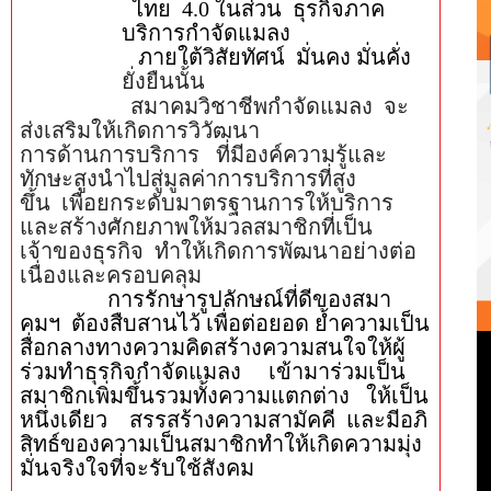
ไทย
4.0
ในส่วน ธุรกิจภาค
บริการกำจัดแมลง
ภายใต้วิสัยทัศน์
มั่นคง
มั่นคั่ง
ยั่งยืนนั้น
สมาคมวิชาชีพกำจัดแมลง จะ
ส่งเสริมให้เกิดการวิวัฒนา
การด้านการบริการ ที่มีองค์ความรู้และ
ทักษะสูงนำไปสู่มูลค่าการบริการที่สูง
ขึ้น
เพื่อยกระดับมาตรฐานการให้บริการ
และสร้างศักยภาพให้มวลสมาชิกที่เป็น
เจ้าของธุรกิจ
ทำให้เกิดการพัฒนาอย่างต่อ
เนื่องและครอบคลุม
การรักษารูปลักษณ์ที่ดีของสมา
คมฯ ต้องสืบสานไว้
เพื่อต่อยอด
ย้ำความเป็น
สื่อกลางทางความคิดสร้างความสนใจให้ผู้
ร่วมทำธุรกิจกำจัดแมลง เข้ามาร่วมเป็น
สมาชิกเพิ่มขึ้นรวมทั้งความแตกต่าง ให้เป็น
หนึ่งเดียว
สรรสร้างความสามัคคี
และมีอภิ
สิทธ์ของความเป็นสมาชิกทำให้เกิดความมุ่ง
มั่นจริงใจที่จะรับใช้สังคม