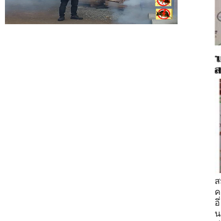
ส
ค
อึ่
น