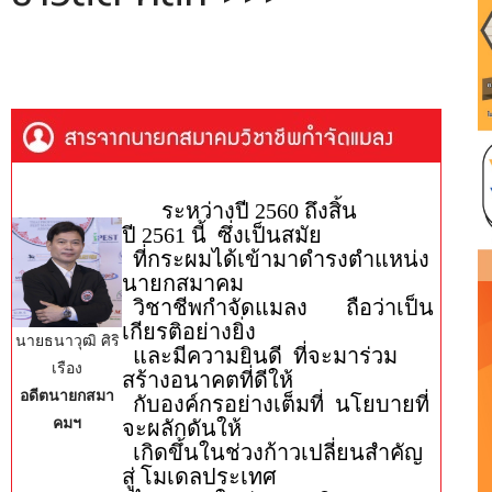
​
ระหว่างปี
2560
ถึงสิ้น
ปี
2561
นี้
ซึ่งเป็นสมัย
​ ที่กระผมได้เข้ามาดำรงตำแหน่ง
นายกสมาคม
วิชาชีพกำจัดแมลง ถือว่าเป็น
เกียรติอย่างยิ่ง
นายธนาวุฒิ ศิริ
และมีความยินดี ที่จะมาร่วม
เรือง
สร้างอนาคตที่ดีให้
อดีตนายกสมา
กับองค์กรอย่างเต็มที่
นโยบายที่
คมฯ
จะผลักดันให้
เกิดขึ้นในช่วงก้าวเปลี่ยนสำคัญ
สู่ โมเดล
ประเทศ