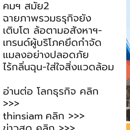
คมฯ สมัย2
ฉายภาพรวมธรุกิจยัง
เติบโต ล้อตามอสังหาฯ-
เทรนด์ผู้บริโภคยึดกำจัด
แมลงอย่างปลอดภัย
ไร้กลิ่นฉุน-ใส่ใจสิ่งแวดล้อม
อ่านต่อ โลกธุรกิจ
คลิก
>>>
thinsiam
คลิก >>>
ข่าวสด
คลิก >>>