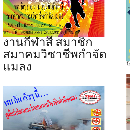
งานกีฬาสี สมาชิก
สมาคมวิชาชีพกำจัด
แมลง
โ