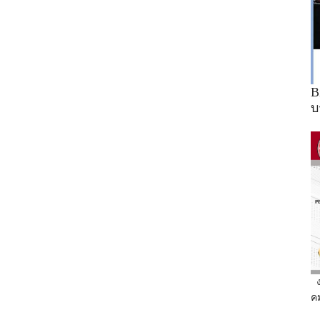
B
บ
ค
วั