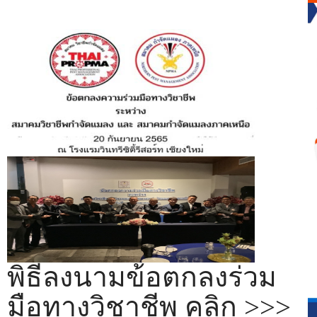
พิธีลงนามข้อตกลงร่วม
มือทางวิชาชีพ คลิก >>>