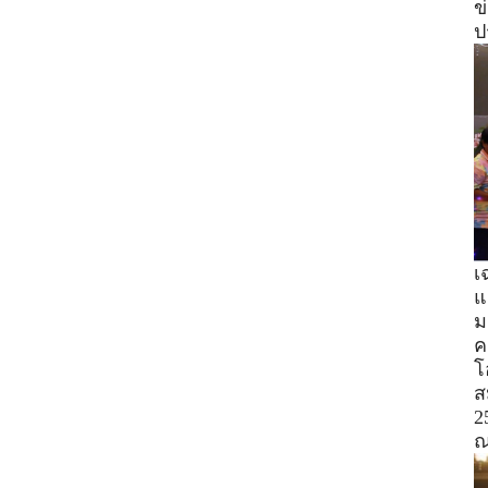
ข
ป
เ
แ
ม
ค
โ
ส
2
ณ