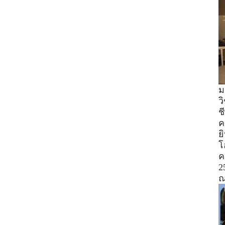
ม
ว
ช
ค
ย
โ
ค
2
ณ