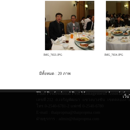
IMG_7653.JPG
IMG_7654.JPG
มีทั้งหมด : 20 ภาพ
Thai Professional Pest Management Association
เว็บ
เลขที่ 212 ถ.เจริญพัฒนา แขวงบางชัน เขตคลองสา
โทร.0-2540-6781-2 แฟกซ์ 0-2540-6780
E-mail :
thaipropma@thaipropma.com
ฝ่ายธุรการ :
admin@thaipropma.com
​ ​